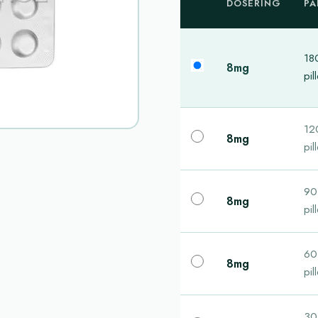
DOSERING
PA
18
8mg
pil
12
8mg
pil
90
8mg
pil
60
8mg
pil
30