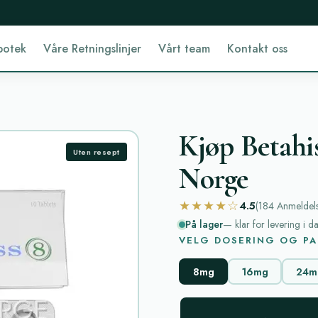
potek
Våre Retningslinjer
Vårt team
Kontakt oss
Kjøp Betahist
Uten resept
Norge
★★★★☆
4.5
(184
Anmeldel
På lager
— klar for levering i d
VELG DOSERING OG PA
8mg
16mg
24m