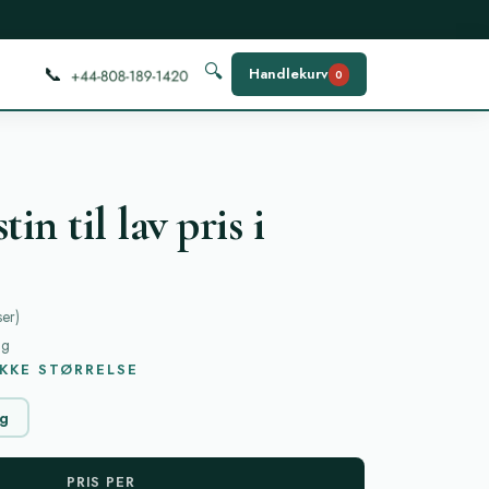
📞
🔍
Handlekurv
0
in til lav pris i
ser
)
ag
KKE STØRRELSE
g
PRIS PER