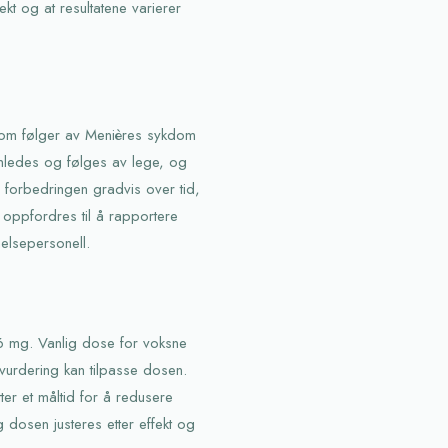
ekt og at resultatene varierer
 som følger av Menières sykdom
nnledes og følges av lege, og
forbedringen gradvis over tid,
 oppfordres til å rapportere
helsepersonell.
 16 mg. Vanlig dose for voksne
vurdering kan tilpasse dosen.
ter et måltid for å redusere
dosen justeres etter effekt og