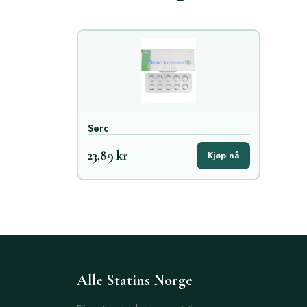
Serc
23,89 kr
Kjøp nå
Alle Statins Norge