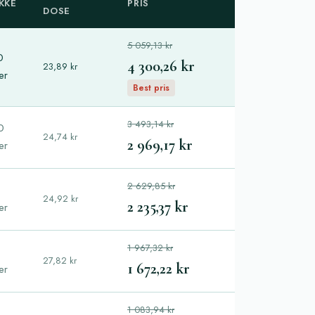
KKE
PRIS
DOSE
5 059,13 kr
0
4 300,26 kr
23,89 kr
ler
Best pris
3 493,14 kr
0
24,74 kr
2 969,17 kr
ler
2 629,85 kr
24,92 kr
2 235,37 kr
ler
1 967,32 kr
27,82 kr
1 672,22 kr
ler
1 083,94 kr