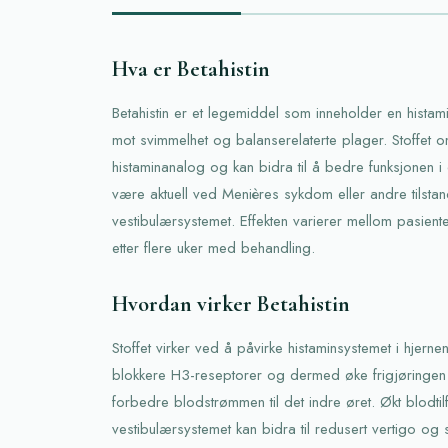
Hva er Betahistin
Betahistin er et legemiddel som inneholder en hista
mot svimmelhet og balanserelaterte plager. Stoffet 
histaminanalog og kan bidra til å bedre funksjonen i
være aktuell ved Menières sykdom eller andre tilsta
vestibulærsystemet. Effekten varierer mellom pasien
etter flere uker med behandling.
Hvordan virker Betahistin
Stoffet virker ved å påvirke histaminsystemet i hjerne
blokkere H3-reseptorer og dermed øke frigjøringen
forbedre blodstrømmen til det indre øret. Økt blodtil
vestibulærsystemet kan bidra til redusert vertigo og 