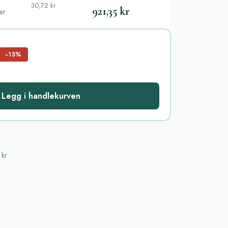
30,72 kr
921,35 kr
ler
−15%
 Legg i handlekurven
r
 kr