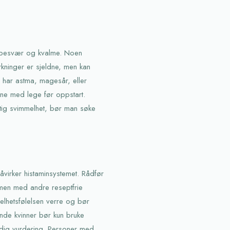
esbesvær og kvalme. Noen
irkninger er sjeldne, men kan
 har astma, magesår, eller
ene med lege før oppstart.
ftig svimmelhet, bør man søke
virker histaminsystemet. Rådfør
mmen med andre reseptfrie
melhetsfølelsen verre og bør
de kvinner bør kun bruke
ndig vurdering. Personer med