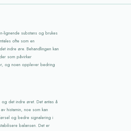
min-lignende substans og brukes
omtales ofte som en
 det indre øre. Behandlingen kan
nder som påvirker
ter, og noen opplever bedring
n og det indre øret. Det antas å
 av histamin, noe som kan
førsel og bedre signalering i
stabilisere balansen. Det er