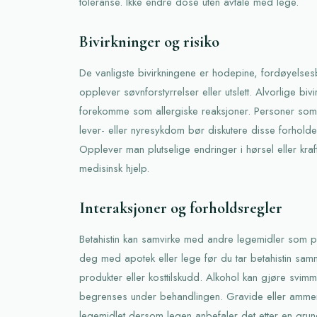
toleranse. Ikke endre dose uten avtale med lege.
Bivirkninger og risiko
De vanligste bivirkningene er hodepine, fordøyels
opplever søvnforstyrrelser eller utslett. Alvorlige biv
forekomme som allergiske reaksjoner. Personer som
lever- eller nyresykdom bør diskutere disse forhold
Opplever man plutselige endringer i hørsel eller kra
medisinsk hjelp.
Interaksjoner og forholdsregler
Betahistin kan samvirke med andre legemidler som på
deg med apotek eller lege før du tar betahistin sa
produkter eller kosttilskudd. Alkohol kan gjøre svim
begrenses under behandlingen. Gravide eller ammen
legemidlet dersom legen anbefaler det etter en gru