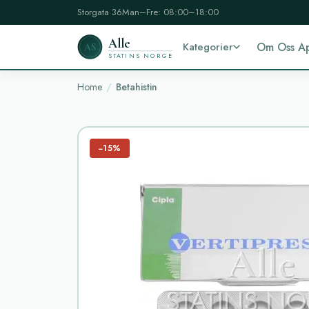
Storgata 36
Man–Fre: 08:00–18:00
Alle
Kategorier
Om Oss A
AS
STATINS NORGE
Home
Betahistin
−15%