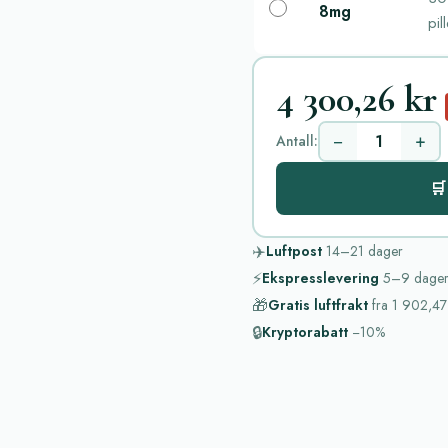
8mg
pil
4 300,26 kr
−
+
Antall:
🛒
✈️
Luftpost
14–21
dager
⚡
Ekspresslevering
5–9
dage
🎁
Gratis luftfrakt
fra
1 902,47
🔒
Kryptorabatt
−10%