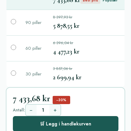
7 433,68 kr
Best pris
Populær
8 397,93 kr
90 piller
5 878,55 kr
6 396,04 kr
60 piller
4 477,23 kr
3 857,06 kr
30 piller
2 699,94 kr
7 433,68 kr
−30%
−
+
Antall:
🛒 Legg i handlekurven