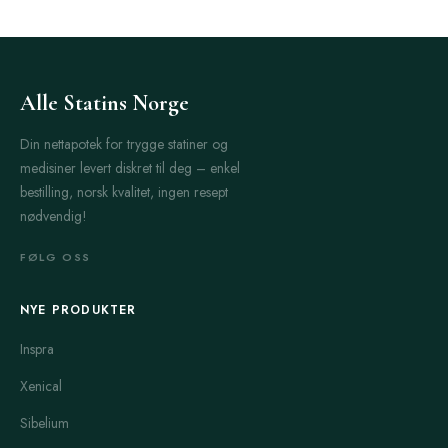
Alle Statins Norge
Din nettapotek for trygge statiner og
medisiner levert diskret til deg – enkel
bestilling, norsk kvalitet, ingen resept
nødvendig!
FØLG OSS
NYE PRODUKTER
Inspra
Xenical
Sibelium