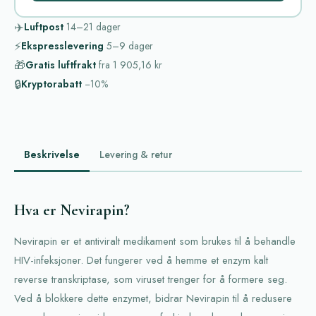
✈️
Luftpost
14–21
dager
⚡
Ekspresslevering
5–9
dager
🎁
Gratis luftfrakt
fra
1 905,16 kr
🔒
Kryptorabatt
−10%
Beskrivelse
Levering & retur
Hva er Nevirapin?
Nevirapin er et antiviralt medikament som brukes til å behandle
HIV-infeksjoner. Det fungerer ved å hemme et enzym kalt
reverse transkriptase, som viruset trenger for å formere seg.
Ved å blokkere dette enzymet, bidrar Nevirapin til å redusere