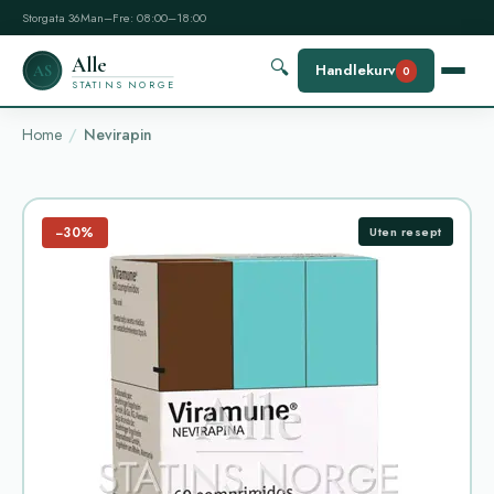
Storgata 36
Man–Fre: 08:00–18:00
Alle
🔍
Handlekurv
AS
0
STATINS NORGE
Home
Nevirapin
−30%
Uten resept