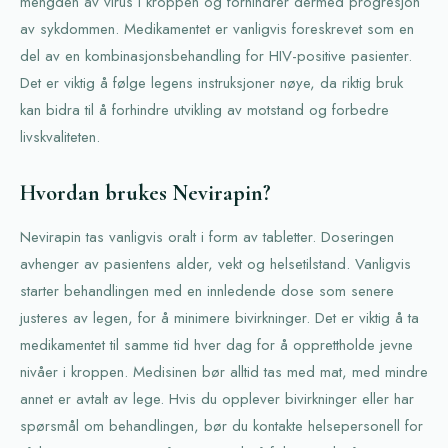
mengden av virus i kroppen og forhindrer dermed progresjon
av sykdommen. Medikamentet er vanligvis foreskrevet som en
del av en kombinasjonsbehandling for HIV-positive pasienter.
Det er viktig å følge legens instruksjoner nøye, da riktig bruk
kan bidra til å forhindre utvikling av motstand og forbedre
livskvaliteten.
Hvordan brukes Nevirapin?
Nevirapin tas vanligvis oralt i form av tabletter. Doseringen
avhenger av pasientens alder, vekt og helsetilstand. Vanligvis
starter behandlingen med en innledende dose som senere
justeres av legen, for å minimere bivirkninger. Det er viktig å ta
medikamentet til samme tid hver dag for å opprettholde jevne
nivåer i kroppen. Medisinen bør alltid tas med mat, med mindre
annet er avtalt av lege. Hvis du opplever bivirkninger eller har
spørsmål om behandlingen, bør du kontakte helsepersonell for