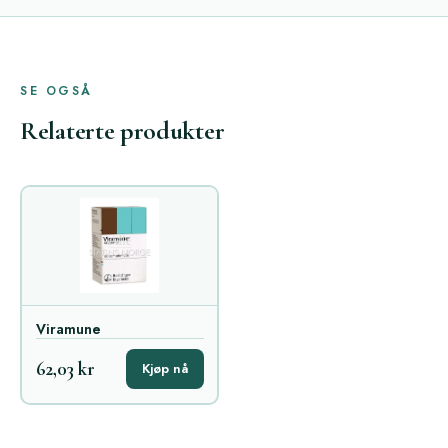
SE OGSÅ
Relaterte produkter
Viramune
62,03 kr
Kjøp nå