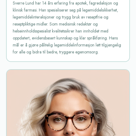
Sverre Lund har 14 års erfaring fra apotek, fagredaksjon og
klinisk farmasi. Han spesialiserer seg på legemiddelsikkerhet,
legemiddelinteraksjoner og trygg bruk av reseptfrie og
reseptpliktige midler. Som medisinsk redaktør og
helseinnholdsspesialist kvalitetssikrer han innholdet med
oppdatert, evidensbasert kunnskap og klar språkføring. Hans
mål er å gjøre pålitelig legemiddelinformasjon lett tilgjengelig
for alle og bidra til bedre, tryggere egenomsorg.