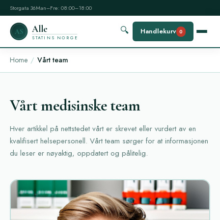
Storgata 36
Man–Fre: 08:00–18:00
Alle
🔍
Handlekurv
AS
0
STATINS NORGE
Home
Vårt team
Vårt medisinske team
Hver artikkel på nettstedet vårt er skrevet eller vurdert av en
kvalifisert helsepersonell. Vårt team sørger for at informasjonen
du leser er nøyaktig, oppdatert og pålitelig.