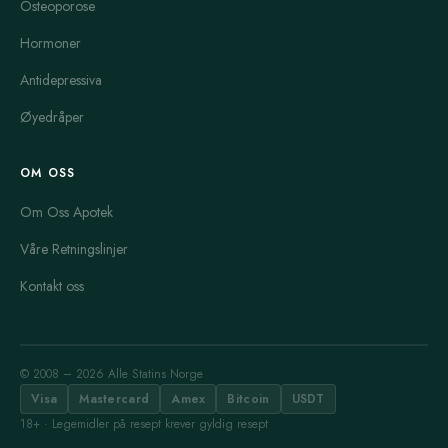
Osteoporose
Hormoner
Antidepressiva
Øyedråper
OM OSS
Om Oss Apotek
Våre Retningslinjer
Kontakt oss
© 2008 – 2026 Alle Statins Norge
Visa
Mastercard
Amex
Bitcoin
USDT
18+ · Legemidler på resept krever gyldig resept