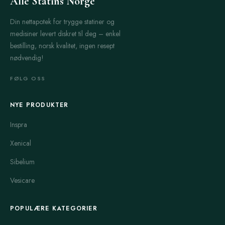
Alle Statins Norge
Din nettapotek for trygge statiner og
medisiner levert diskret til deg – enkel
bestilling, norsk kvalitet, ingen resept
nødvendig!
FØLG OSS
NYE PRODUKTER
Inspra
Xenical
Sibelium
Vesicare
POPULÆRE KATEGORIER