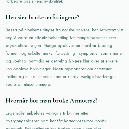
forbedre pasientens livskvalitet.
Hva sier brukererfaringene?
Basert på tilbakemeldinger fra norske brukere, har Armotraz vist
seg å være en effektiv behandling for mange pasienter etter
brystkreftoperasjon. Mange opplever en merkbar bedring i
formen, og enkelte merker forbedring i symptomer som smerter
og ubehag. Samtidig er det viktig å være klar over at enkelte
kan oppleve bivirkninger. Noen rapporterer om hetetokter,
tretthet og muskelsmerter, som er relativt vanlige bivirkninger
ved aromatasehemmere.
Hvornår bør man bruke Armotraz?
Legemidlet anbefales vanligvis til kvinner etter
overgangsalderen som har fått hormonreseptor-positiv
brystkreft. Behandlingen kan brukes enten alene eller i