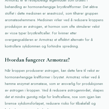
Armotraz er et reseptbelagt legemiddel som brukes i
behandling av hormonavhengige brystkreftformer. Det aktive
stoffet i dette medisinen er anastrozol, som tilhører gruppen
aromatasehemmere. Medisinen virker ved å redusere kroppens
produksjon av østrogen, et hormon som ofte stimulerer vekst
av visse typer brystkreftceller. For kvinner etter
overgangsalderen er Armotraz et effektivt alternativ for å
kontrollere sykdommen og forhindre spredning.
Hvordan fungerer Armotraz?
Når kroppen produserer østrogen, kan dette føre til vekst av
hormonavhengige kreftformer i brystet. Armotraz virker ved å
hemme enzymet aromatase, som er ansvarlig for produksjonen
av østrogen i kroppen. Ved å redusere østrogennivået, skapes
det et mindre gunstig miljø for kreftcellene, noe som igjen kan
bremse sykdomsforløpet, redusere risiko for tilbakefall og