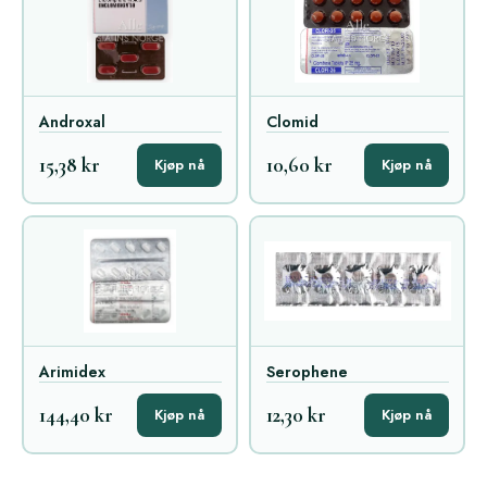
Androxal
Clomid
15,38 kr
10,60 kr
Kjøp nå
Kjøp nå
Arimidex
Serophene
144,40 kr
12,30 kr
Kjøp nå
Kjøp nå