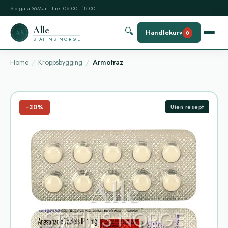
Storgata 36
Man–Fre: 08:00–18:00
Alle
🔍
Handlekurv
AS
0
STATINS NORGE
Home
Kroppsbygging
Armotraz
−30%
Uten resept