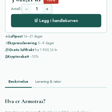
−30%
−
+
Antall:
🛒 Legg i handlekurven
✈️
Luftpost
14–21
dager
⚡
Ekspresslevering
5–9
dager
🎁
Gratis luftfrakt
fra
1 905,16 kr
🔒
Kryptorabatt
−10%
Beskrivelse
Levering & retur
Hva er Armotraz?