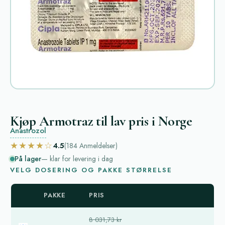
Kjøp Armotraz til lav pris i Norge
Anastrozol
★★★★☆
4.5
(184
Anmeldelser
)
På lager
— klar for levering i dag
VELG DOSERING OG PAKKE STØRRELSE
PAKKE
PRIS
8 031,73 kr