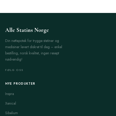
Alle Statins Norge
Din nettapotek for trygge statiner og
medisiner levert diskret til deg – enkel
bestilling, norsk kvalitet, ingen resept
nødvendig!
FØLG OSS
NYE PRODUKTER
Inspra
Xenical
Sibelium