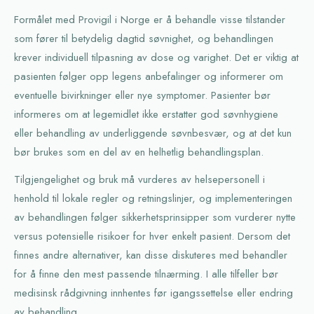
Formålet med Provigil i Norge er å behandle visse tilstander
som fører til betydelig dagtid søvnighet, og behandlingen
krever individuell tilpasning av dose og varighet. Det er viktig at
pasienten følger opp legens anbefalinger og informerer om
eventuelle bivirkninger eller nye symptomer. Pasienter bør
informeres om at legemidlet ikke erstatter god søvnhygiene
eller behandling av underliggende søvnbesvær, og at det kun
bør brukes som en del av en helhetlig behandlingsplan.
Tilgjengelighet og bruk må vurderes av helsepersonell i
henhold til lokale regler og retningslinjer, og implementeringen
av behandlingen følger sikkerhetsprinsipper som vurderer nytte
versus potensielle risikoer for hver enkelt pasient. Dersom det
finnes andre alternativer, kan disse diskuteres med behandler
for å finne den mest passende tilnærming. I alle tilfeller bør
medisinsk rådgivning innhentes før igangssettelse eller endring
av behandling.