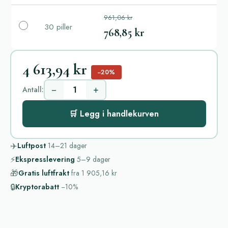
961,06 kr
30 piller
768,85 kr
4 613,94 kr
−20%
−
+
Antall:
🛒 Legg i handlekurven
✈️
Luftpost
14–21
dager
⚡
Ekspresslevering
5–9
dager
🎁
Gratis luftfrakt
fra
1 905,16 kr
🔒
Kryptorabatt
−10%