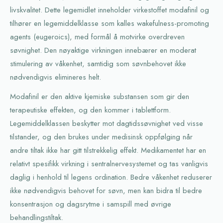
livskvalitet. Dette legemidlet inneholder virkestoffet modafinil og
tilhører en legemiddelklasse som kalles wakefulness-promoting
agents (eugeroics), med formål å motvirke overdreven
søvnighet. Den nøyaktige virkningen innebærer en moderat
stimulering av våkenhet, samtidig som søvnbehovet ikke
nødvendigvis elimineres helt.
Modafinil er den aktive kjemiske substansen som gir den
terapeutiske effekten, og den kommer i tablettform.
Legemiddelklassen beskytter mot dagtidssøvnighet ved visse
tilstander, og den brukes under medisinsk oppfølging når
andre tiltak ikke har gitt tilstrekkelig effekt. Medikamentet har en
relativt spesifikk virkning i sentralnervesystemet og tas vanligvis
daglig i henhold til legens ordination. Bedre våkenhet reduserer
ikke nødvendigvis behovet for søvn, men kan bidra til bedre
konsentrasjon og dagsrytme i samspill med øvrige
behandlingstiltak.