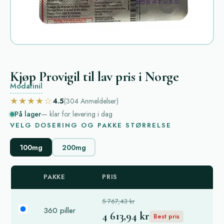
Kjøp Provigil til lav pris i Norge
Modafinil
★★★★☆
4.5
(304
Anmeldelser
)
På lager
— klar for levering i dag
VELG DOSERING OG PAKKE STØRRELSE
100mg
200mg
PAKKE
PRIS
5 767,43 kr
360 piller
4 613,94 kr
Best pris