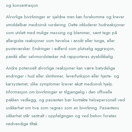
og konsentrasjon.
Alvorlige bivirkninger er sjeldne men kan forekomme og krever
umiddelbar medisinsk vurdering. Dette inkluderer hudreaksjoner
som utslett med mulige messing og blemmer, samt tegn på
allergiske reaksjoner som hevelse i ansikt eller tunge, eller
pustevansker. Endringer i adferd som plutselig aggresjon,
panikk eller selvmordstanker må rapporteres øyeblikkelig.
Andre potensielt alvorlige reaksjoner kan være betydelige
endringer i hud eller slimhinner, leverfunksjon eller hjerte- og
karsystemet; slike symptomer krever akutt medisinsk hjelp.
Informasjon om bivirkninger er tilgjengelig i den offisielle
pakken vedlegg, og pasienten bør kontakte helsepersonell ved
usikkerhet om hva som regnes som en bivirkning. Pasientens
sikkerhet står sentralt i oppfølgingen og ved behov foretas
nødvendige tiltak.