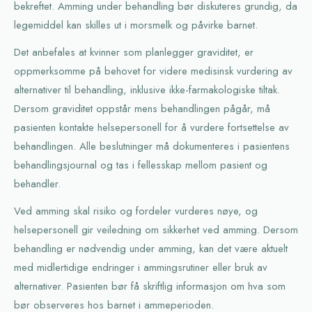
bekreftet. Amming under behandling bør diskuteres grundig, da
legemiddel kan skilles ut i morsmelk og påvirke barnet.
Det anbefales at kvinner som planlegger graviditet, er
oppmerksomme på behovet for videre medisinsk vurdering av
alternativer til behandling, inklusive ikke-farmakologiske tiltak.
Dersom graviditet oppstår mens behandlingen pågår, må
pasienten kontakte helsepersonell for å vurdere fortsettelse av
behandlingen. Alle beslutninger må dokumenteres i pasientens
behandlingsjournal og tas i fellesskap mellom pasient og
behandler.
Ved amming skal risiko og fordeler vurderes nøye, og
helsepersonell gir veiledning om sikkerhet ved amming. Dersom
behandling er nødvendig under amming, kan det være aktuelt
med midlertidige endringer i ammingsrutiner eller bruk av
alternativer. Pasienten bør få skriftlig informasjon om hva som
bør observeres hos barnet i ammeperioden.