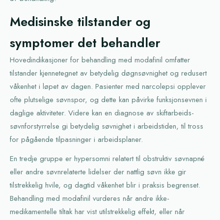
Medisinske tilstander og
symptomer det behandler
Hovedindikasjoner for behandling med modafinil omfatter
tilstander kjennetegnet av betydelig døgnsøvnighet og redusert
våkenhet i løpet av dagen. Pasienter med narcolepsi opplever
ofte plutselige søvnspor, og dette kan påvirke funksjonsevnen i
daglige aktiviteter. Videre kan en diagnose av skiftarbeids-
søvnforstyrrelse gi betydelig søvnighet i arbeidstiden, til tross
for pågående tilpasninger i arbeidsplaner.
En tredje gruppe er hypersomni relatert til obstruktiv søvnapné
eller andre søvnrelaterte lidelser der nattlig søvn ikke gir
tilstrekkelig hvile, og dagtid våkenhet blir i praksis begrenset.
Behandling med modafinil vurderes når andre ikke-
medikamentelle tiltak har vist utilstrekkelig effekt, eller når