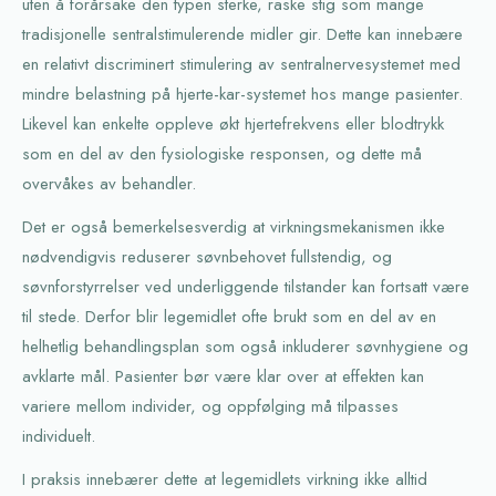
uten å forårsake den typen sterke, raske stig som mange
tradisjonelle sentralstimulerende midler gir. Dette kan innebære
en relativt discriminert stimulering av sentralnervesystemet med
mindre belastning på hjerte-kar-systemet hos mange pasienter.
Likevel kan enkelte oppleve økt hjertefrekvens eller blodtrykk
som en del av den fysiologiske responsen, og dette må
overvåkes av behandler.
Det er også bemerkelsesverdig at virkningsmekanismen ikke
nødvendigvis reduserer søvnbehovet fullstendig, og
søvnforstyrrelser ved underliggende tilstander kan fortsatt være
til stede. Derfor blir legemidlet ofte brukt som en del av en
helhetlig behandlingsplan som også inkluderer søvnhygiene og
avklarte mål. Pasienter bør være klar over at effekten kan
variere mellom individer, og oppfølging må tilpasses
individuelt.
I praksis innebærer dette at legemidlets virkning ikke alltid