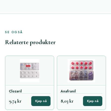
SE OGSÅ
Relaterte produkter
Clozaril
Anafranil
9,74 kr
8,03 kr
Kjøp nå
Kjøp nå