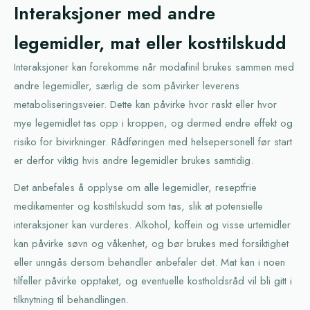
Interaksjoner med andre
legemidler, mat eller kosttilskudd
Interaksjoner kan forekomme når modafinil brukes sammen med
andre legemidler, særlig de som påvirker leverens
metaboliseringsveier. Dette kan påvirke hvor raskt eller hvor
mye legemidlet tas opp i kroppen, og dermed endre effekt og
risiko for bivirkninger. Rådføringen med helsepersonell før start
er derfor viktig hvis andre legemidler brukes samtidig.
Det anbefales å opplyse om alle legemidler, reseptfrie
medikamenter og kosttilskudd som tas, slik at potensielle
interaksjoner kan vurderes. Alkohol, koffein og visse urtemidler
kan påvirke søvn og våkenhet, og bør brukes med forsiktighet
eller unngås dersom behandler anbefaler det. Mat kan i noen
tilfeller påvirke opptaket, og eventuelle kostholdsråd vil bli gitt i
tilknytning til behandlingen.