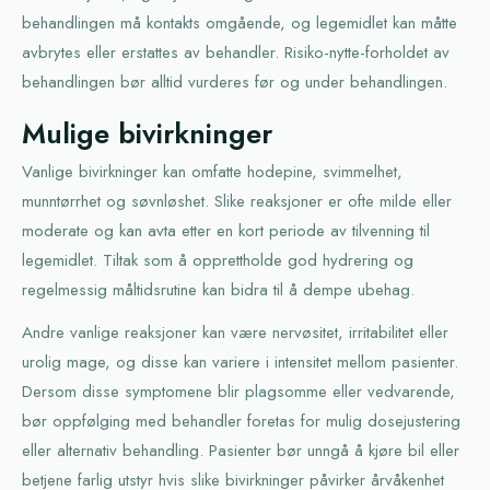
behandlingen må kontakts omgående, og legemidlet kan måtte
avbrytes eller erstattes av behandler. Risiko-nytte-forholdet av
behandlingen bør alltid vurderes før og under behandlingen.
Mulige bivirkninger
Vanlige bivirkninger kan omfatte hodepine, svimmelhet,
munntørrhet og søvnløshet. Slike reaksjoner er ofte milde eller
moderate og kan avta etter en kort periode av tilvenning til
legemidlet. Tiltak som å opprettholde god hydrering og
regelmessig måltidsrutine kan bidra til å dempe ubehag.
Andre vanlige reaksjoner kan være nervøsitet, irritabilitet eller
urolig mage, og disse kan variere i intensitet mellom pasienter.
Dersom disse symptomene blir plagsomme eller vedvarende,
bør oppfølging med behandler foretas for mulig dosejustering
eller alternativ behandling. Pasienter bør unngå å kjøre bil eller
betjene farlig utstyr hvis slike bivirkninger påvirker årvåkenhet