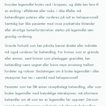
hvordan legemidlet brytes ned i kroppen, og dette kan føre til
en endring i effektivitet eller risiko. I slike tilfeller må
behandlingen justeres eller vurderes på nytt av helsepersonell.
Samtidig bør ikke pasienter med visse psykiatriske tilstander
eller alvorlige humørforstyrrelser startes på legemidlet uten
grundig vurdering.
Gravde forhold som kan påvirke barnet direkte eller indirekte
må også vurderes før behandling. For kvinner som er gravide
eller ammer, samt kvinner som planlegger graviditet, kan
behandling være uegnet eller kreve nøye avveining mellom
fordeler og risikoer. Beslutningen om å bruke legemidlet i slike
situasjoner bør tas i samråd med helsepersonell.
Pasienter som har fått annen reseptbelagt behandling, eller som
bruker legemidler med betydelige interaksjoner, må informere
behandler om alt som tas av legemidler før oppstart. Dersom
noen kontraindikasjoner er til stede, må alternativ behandling