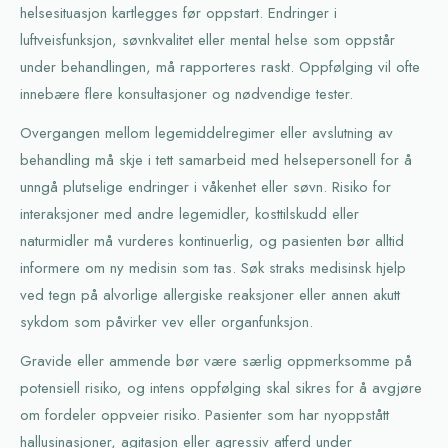
helsesituasjon kartlegges før oppstart. Endringer i
luftveisfunksjon, søvnkvalitet eller mental helse som oppstår
under behandlingen, må rapporteres raskt. Oppfølging vil ofte
innebære flere konsultasjoner og nødvendige tester.
Overgangen mellom legemiddelregimer eller avslutning av
behandling må skje i tett samarbeid med helsepersonell for å
unngå plutselige endringer i våkenhet eller søvn. Risiko for
interaksjoner med andre legemidler, kosttilskudd eller
naturmidler må vurderes kontinuerlig, og pasienten bør alltid
informere om ny medisin som tas. Søk straks medisinsk hjelp
ved tegn på alvorlige allergiske reaksjoner eller annen akutt
sykdom som påvirker vev eller organfunksjon.
Gravide eller ammende bør være særlig oppmerksomme på
potensiell risiko, og intens oppfølging skal sikres for å avgjøre
om fordeler oppveier risiko. Pasienter som har nyoppstått
hallusinasjoner, agitasjon eller agressiv atferd under