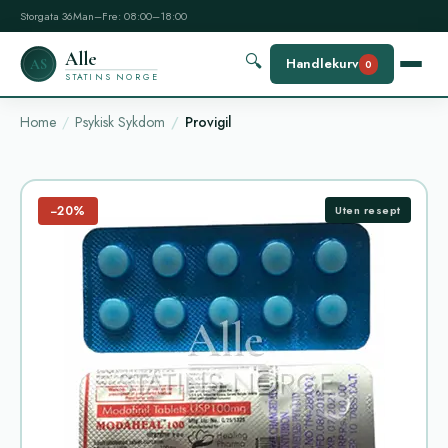
Storgata 36
Man–Fre: 08:00–18:00
Alle
🔍
Handlekurv
AS
0
STATINS NORGE
Home
Psykisk Sykdom
Provigil
−20%
Uten resept