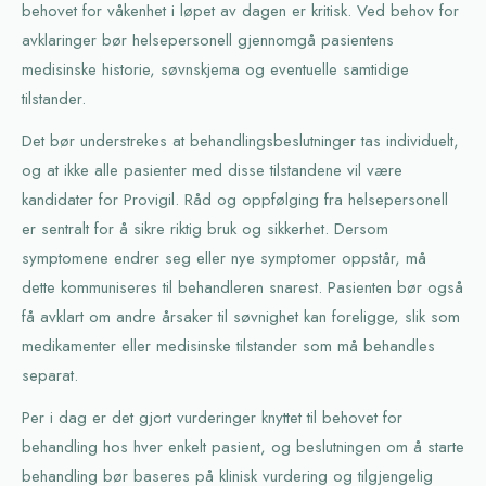
behovet for våkenhet i løpet av dagen er kritisk. Ved behov for
avklaringer bør helsepersonell gjennomgå pasientens
medisinske historie, søvnskjema og eventuelle samtidige
tilstander.
Det bør understrekes at behandlingsbeslutninger tas individuelt,
og at ikke alle pasienter med disse tilstandene vil være
kandidater for Provigil. Råd og oppfølging fra helsepersonell
er sentralt for å sikre riktig bruk og sikkerhet. Dersom
symptomene endrer seg eller nye symptomer oppstår, må
dette kommuniseres til behandleren snarest. Pasienten bør også
få avklart om andre årsaker til søvnighet kan foreligge, slik som
medikamenter eller medisinske tilstander som må behandles
separat.
Per i dag er det gjort vurderinger knyttet til behovet for
behandling hos hver enkelt pasient, og beslutningen om å starte
behandling bør baseres på klinisk vurdering og tilgjengelig