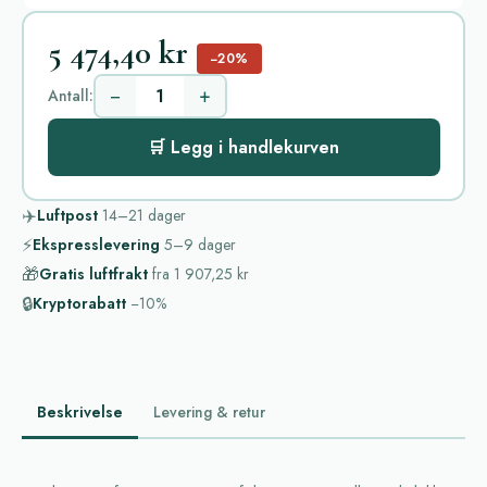
5 474,40 kr
−20%
−
+
Antall:
🛒 Legg i handlekurven
✈️
Luftpost
14–21
dager
⚡
Ekspresslevering
5–9
dager
🎁
Gratis luftfrakt
fra
1 907,25 kr
🔒
Kryptorabatt
−10%
Beskrivelse
Levering & retur