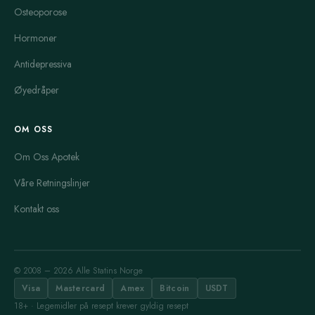
Osteoporose
Hormoner
Antidepressiva
Øyedråper
OM OSS
Om Oss Apotek
Våre Retningslinjer
Kontakt oss
© 2008 – 2026 Alle Statins Norge
Visa
Mastercard
Amex
Bitcoin
USDT
18+ · Legemidler på resept krever gyldig resept