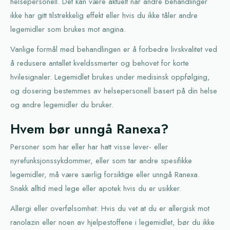
helsepersonell. Det kan være aktuelt når andre behandlinger
ikke har gitt tilstrekkelig effekt eller hvis du ikke tåler andre
legemidler som brukes mot angina.
Vanlige formål med behandlingen er å forbedre livskvalitet ved
å redusere antallet kveldssmerter og behovet for korte
hvilesignaler. Legemidlet brukes under medisinsk oppfølging,
og dosering bestemmes av helsepersonell basert på din helse
og andre legemidler du bruker.
Hvem bør unngå Ranexa?
Personer som har eller har hatt visse lever- eller
nyrefunksjonssykdommer, eller som tar andre spesifikke
legemidler, må være særlig forsiktige eller unngå Ranexa.
Snakk alltid med lege eller apotek hvis du er usikker.
Allergi eller overfølsomhet: Hvis du vet at du er allergisk mot
ranolazin eller noen av hjelpestoffene i legemidlet, bør du ikke