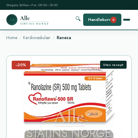
Storgata 36
Man–Fre: 08:00–18:00
Alle
🔍
Handlekurv
AS
0
STATINS NORGE
Home
Kardiovaskulær
Ranexa
−20%
Uten resept