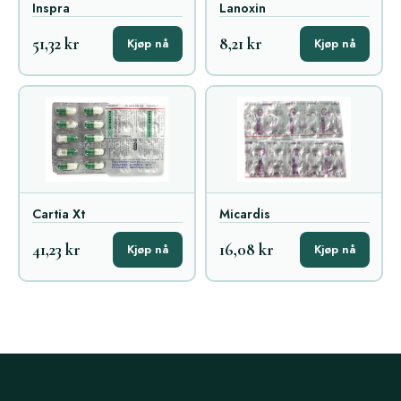
Inspra
Lanoxin
51,32 kr
8,21 kr
Kjøp nå
Kjøp nå
Cartia Xt
Micardis
41,23 kr
16,08 kr
Kjøp nå
Kjøp nå